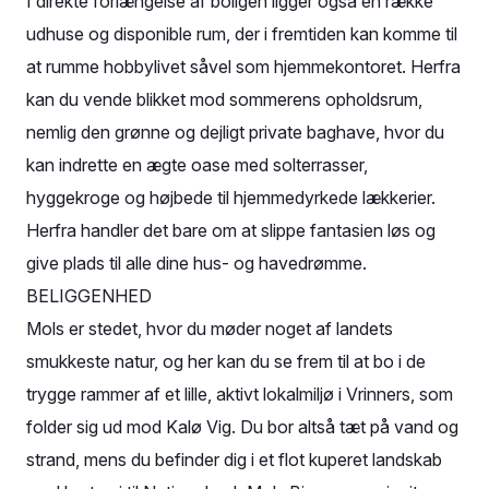
I direkte forlængelse af boligen ligger også en række
udhuse og disponible rum, der i fremtiden kan komme til
at rumme hobbylivet såvel som hjemmekontoret. Herfra
kan du vende blikket mod sommerens opholdsrum,
nemlig den grønne og dejligt private baghave, hvor du
kan indrette en ægte oase med solterrasser,
hyggekroge og højbede til hjemmedyrkede lækkerier.
Herfra handler det bare om at slippe fantasien løs og
give plads til alle dine hus- og havedrømme.
BELIGGENHED
Mols er stedet, hvor du møder noget af landets
smukkeste natur, og her kan du se frem til at bo i de
trygge rammer af et lille, aktivt lokalmiljø i Vrinners, som
folder sig ud mod Kalø Vig. Du bor altså tæt på vand og
strand, mens du befinder dig i et flot kuperet landskab