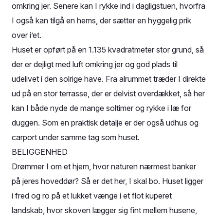
omkring jer. Senere kan I rykke ind i dagligstuen, hvorfra
I også kan tilgå en hems, der sætter en hyggelig prik
over i’et.
Huset er opført på en 1.135 kvadratmeter stor grund, så
der er dejligt med luft omkring jer og god plads til
udelivet i den solrige have. Fra alrummet træder I direkte
ud på en stor terrasse, der er delvist overdækket, så her
kan I både nyde de mange soltimer og rykke i læ for
duggen. Som en praktisk detalje er der også udhus og
carport under samme tag som huset.
BELIGGENHED
Drømmer I om et hjem, hvor naturen nærmest banker
på jeres hoveddør? Så er det her, I skal bo. Huset ligger
i fred og ro på et lukket vænge i et flot kuperet
landskab, hvor skoven lægger sig fint mellem husene,