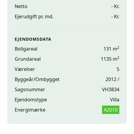
Netto
- Kr.
Ejerudgift pr. md.
- Kr.
EJENDOMSDATA
2
Boligareal
131 m
2
Grundareal
1135 m
Værelser
5
Byggeår/Ombygget
2012 /
Sagsnummer
VH3834
Ejendomstype
Villa
Energimærke
A2010