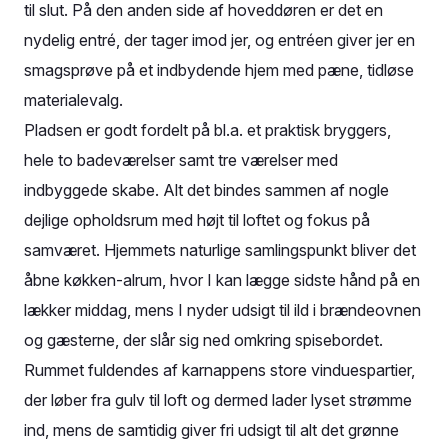
til slut. På den anden side af hoveddøren er det en
nydelig entré, der tager imod jer, og entréen giver jer en
smagsprøve på et indbydende hjem med pæne, tidløse
materialevalg.
Pladsen er godt fordelt på bl.a. et praktisk bryggers,
hele to badeværelser samt tre værelser med
indbyggede skabe. Alt det bindes sammen af nogle
dejlige opholdsrum med højt til loftet og fokus på
samværet. Hjemmets naturlige samlingspunkt bliver det
åbne køkken-alrum, hvor I kan lægge sidste hånd på en
lækker middag, mens I nyder udsigt til ild i brændeovnen
og gæsterne, der slår sig ned omkring spisebordet.
Rummet fuldendes af karnappens store vinduespartier,
der løber fra gulv til loft og dermed lader lyset strømme
ind, mens de samtidig giver fri udsigt til alt det grønne