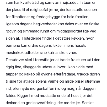
som har kvalitetstid og samvær i højsædet. I stuen er
der plads til et roligt sofahjørne, der kan sætte scenen
for filmaftener og fredagshygge for hele familien,
ligesom dagens begivenheder kan deles over en flaske
rødvin og simremad rundt om middagsbordet lige ved
siden af. Tilstødende finder I det store køkken, hvor
børnene kan ordne dagens lektier, mens husets
mesterkok udfolder sine kulinariske evner.
Derudover skal I forestille jer at træde fra stuen ud i den
rigtig fine, tilbyggede udestue, hvor I kan sidde med
tæpper og kakao på gyldne efterårsdage, trække døren
til side for at lade solens varme og milde briser strømme
ind, eller nyde morgenkaffen i ro og mag, når duggen
falder. Kigger I mod modsatte ende af huset, er det
derimod en god soveafdeling, der møder jer. Samlet