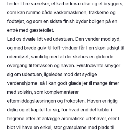
finder I fire værelser, et karbadeværelse og et bryggers,
som kan rumme både vaskemaskinen, frakkerne og
fodtøjet, og som en sidste finish byder boligen på en
entré med gæstetoilet.
Lad os dvæle lidt ved udestuen. Den vender mod syd,
og med brede gulv-til-loft-vinduer får I en skøn udsigt til
udemiljøet, samtidig med at der skabes en glidende
overgang til terrassen og haven. Førstnævnte smyger
sig om udestuen, ligeledes mod det sydlige
verdenshjørne, så I kan godt glæde jer til mange timer
med solskin, som komplementerer
eftermiddagslæsningen og frokosten. Haven er rigtig
dejlig og et kapitel for sig, for hvad end det kribler i
fingrene efter at anlægge aromatiske urtehaver, eller I
blot vil have en enkel, stor græsplæne med plads til