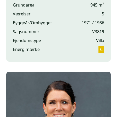
2
Grundareal
945 m
Værelser
5
Byggeår/Ombygget
1971 / 1986
Sagsnummer
V3819
Ejendomstype
Villa
Energimærke
C