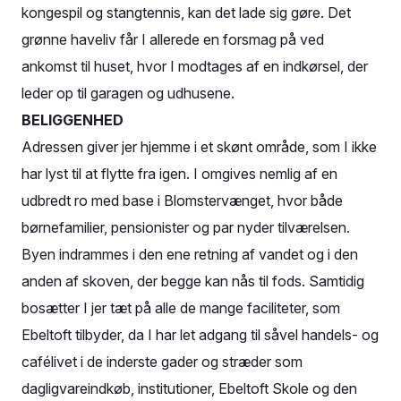
kongespil og stangtennis, kan det lade sig gøre. Det
grønne haveliv får I allerede en forsmag på ved
ankomst til huset, hvor I modtages af en indkørsel, der
leder op til garagen og udhusene.
BELIGGENHED
Adressen giver jer hjemme i et skønt område, som I ikke
har lyst til at flytte fra igen. I omgives nemlig af en
udbredt ro med base i Blomstervænget, hvor både
børnefamilier, pensionister og par nyder tilværelsen.
Byen indrammes i den ene retning af vandet og i den
anden af skoven, der begge kan nås til fods. Samtidig
bosætter I jer tæt på alle de mange faciliteter, som
Ebeltoft tilbyder, da I har let adgang til såvel handels- og
cafélivet i de inderste gader og stræder som
dagligvareindkøb, institutioner, Ebeltoft Skole og den