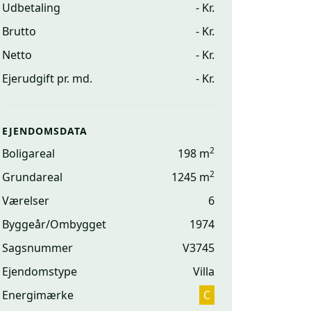
Udbetaling
- Kr.
Brutto
- Kr.
Netto
- Kr.
Ejerudgift pr. md.
- Kr.
EJENDOMSDATA
2
Boligareal
198 m
2
Grundareal
1245 m
Værelser
6
Byggeår/Ombygget
1974
Sagsnummer
V3745
Ejendomstype
Villa
Energimærke
C