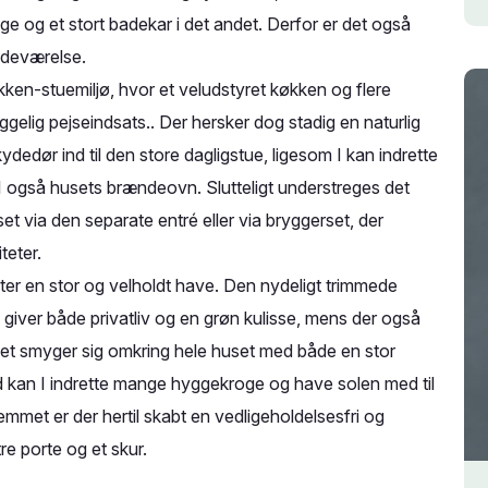
ge og et stort badekar i det andet. Derfor er det også
badeværelse.
økken-stuemiljø, hvor et veludstyret køkken og flere
elig pejseindsats.. Der hersker dog stadig en naturlig
dedør ind til den store dagligstue, ligesom I kan indrette
 I også husets brændeovn. Slutteligt understreges det
et via den separate entré eller via bryggerset, der
teter.
ter en stor og velholdt have. Den nydeligt trimmede
iver både privatliv og en grøn kulisse, mens der også
ø. Det smyger sig omkring hele huset med både en stor
ed kan I indrette mange hyggekroge og have solen med til
met er der hertil skabt en vedligeholdelsesfri og
e porte og et skur.