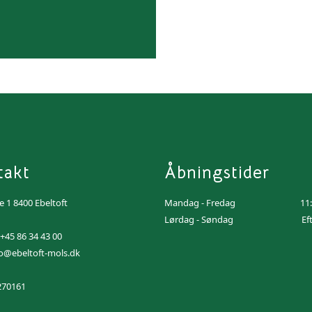
takt
Åbningstider
e 1 8400 Ebeltoft
Mandag - Fredag
11
Lørdag - Søndag
Ef
+45 86 34 43 00
fo@ebeltoft-mols.dk
270161