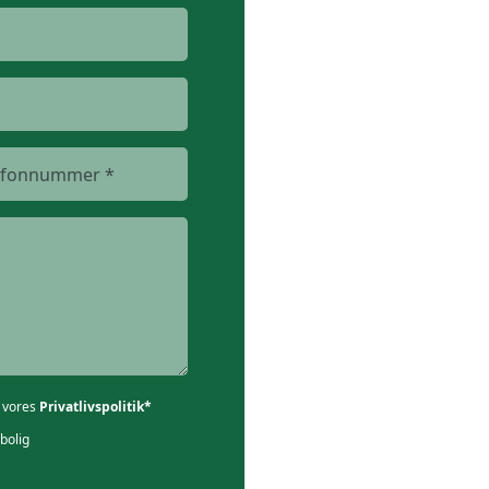
i vores
Privatlivspolitik*
bolig