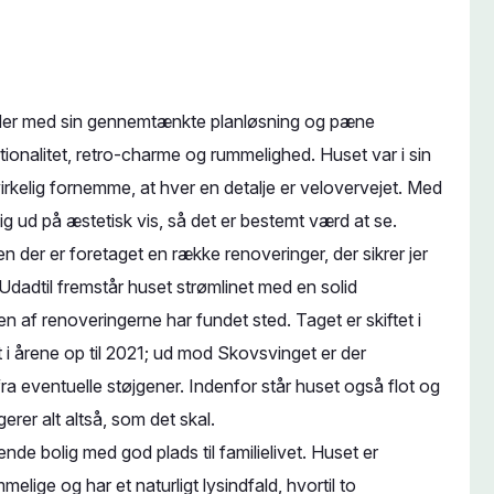
 der med sin gennemtænkte planløsning og pæne
tionalitet, retro-charme og rummelighed. Huset var i sin
irkelig fornemme, at hver en detalje er velovervejet. Med
sig ud på æstetisk vis, så det er bestemt værd at se.
n der er foretaget en række renoveringer, der sikrer jer
Udadtil fremstår huset strømlinet med en solid
n af renoveringerne har fundet sted. Taget er skiftet i
 i årene op til 2021; ud mod Skovsvinget er der
 fra eventuelle støjgener. Indenfor står huset også flot og
ngerer alt altså, som det skal.
ende bolig med god plads til familielivet. Huset er
elige og har et naturligt lysindfald, hvortil to