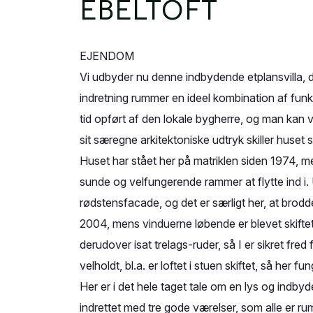
EBELTOFT
EJENDOM
Vi udbyder nu denne indbydende etplansvilla,
indretning rummer en ideel kombination af funk
tid opført af den lokale bygherre, og man kan v
sit særegne arkitektoniske udtryk skiller huset 
Huset har stået her på matriklen siden 1974, me
sunde og velfungerende rammer at flytte ind i. 
rødstensfacade, og det er særligt her, at brodde
2004, mens vinduerne løbende er blevet skiftet
derudover isat trelags-ruder, så I er sikret fred
velholdt, bl.a. er loftet i stuen skiftet, så her fu
Her er i det hele taget tale om en lys og indbyd
indrettet med tre gode værelser, som alle er rumm