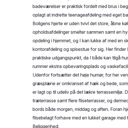
badeværelser er praktisk fordelt med brus i beg
oplagt at indrette teenageafdeling med eget 
Boligens hjerte er uden tvivl det store, åbne k
opholdsafdelinger smelter sammen samt en hygg
opdeling i hjemmet, og I kan lukke af med en sky
kontorafdeling og spisestue for sig. Her finder
praktiske udgangspunkt, da I både kan tilgå hus
rummer ekstra opbevaringsplads og vaskefacili
Udenfor fortsætter det høje humør, for her ven
græsplæne er omkranset af hæk og bede, som g
er lagt op til udeliv på det lækre terrassemilj
træterrasse samt flere fliseterrasser, og derm
bords både morgen, middag og aften. Foran hjem
flisebelagt forhave med en lukket garage med tr
Beliggenhed: