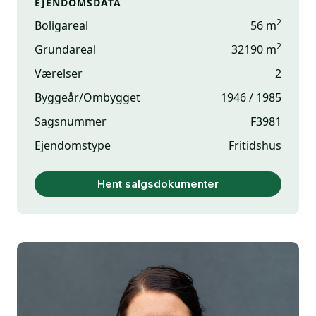
EJENDOMSDATA
2
Boligareal
56 m
2
Grundareal
32190 m
Værelser
2
Byggeår/Ombygget
1946 / 1985
Sagsnummer
F3981
Ejendomstype
Fritidshus
Hent salgsdokumenter