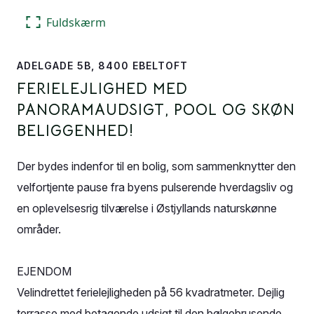
Fuldskærm
ADELGADE 5B, 8400 EBELTOFT
FERIELEJLIGHED MED
PANORAMAUDSIGT, POOL OG SKØN
BELIGGENHED!
Der bydes indenfor til en bolig, som sammenknytter den
velfortjente pause fra byens pulserende hverdagsliv og
en oplevelsesrig tilværelse i Østjyllands naturskønne
områder.
EJENDOM
Velindrettet ferielejligheden på 56 kvadratmeter. Dejlig
terrasse med betagende udsigt til den bølgebrusende