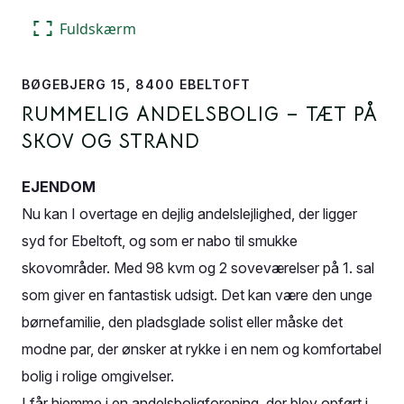
Fuldskærm
BØGEBJERG 15, 8400 EBELTOFT
RUMMELIG ANDELSBOLIG – TÆT PÅ
SKOV OG STRAND
EJENDOM
Nu kan I overtage en dejlig andelslejlighed, der ligger
syd for Ebeltoft, og som er nabo til smukke
skovområder. Med 98 kvm og 2 soveværelser på 1. sal
som giver en fantastisk udsigt. Det kan være den unge
børnefamilie, den pladsglade solist eller måske det
modne par, der ønsker at rykke i en nem og komfortabel
bolig i rolige omgivelser.
I får hjemme i en andelsboligforening, der blev opført i