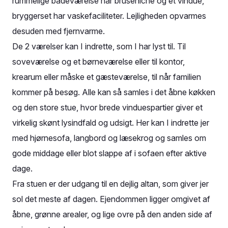
rummelige badeværelse har bruseniche og et vindue,
bryggerset har vaskefaciliteter. Lejligheden opvarmes
desuden med fjernvarme.
De 2 værelser kan I indrette, som I har lyst til. Til
soveværelse og et børneværelse eller til kontor,
krearum eller måske et gæsteværelse, til når familien
kommer på besøg. Alle kan så samles i det åbne køkken
og den store stue, hvor brede vinduespartier giver et
virkelig skønt lysindfald og udsigt. Her kan I indrette jer
med hjørnesofa, langbord og læsekrog og samles om
gode middage eller blot slappe af i sofaen efter aktive
dage.
Fra stuen er der udgang til en dejlig altan, som giver jer
sol det meste af dagen. Ejendommen ligger omgivet af
åbne, grønne arealer, og lige ovre på den anden side af