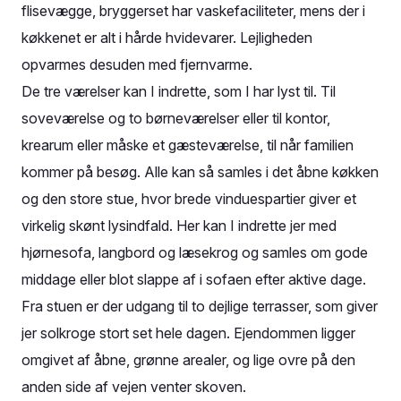
flisevægge, bryggerset har vaskefaciliteter, mens der i
køkkenet er alt i hårde hvidevarer. Lejligheden
opvarmes desuden med fjernvarme.
De tre værelser kan I indrette, som I har lyst til. Til
soveværelse og to børneværelser eller til kontor,
krearum eller måske et gæsteværelse, til når familien
kommer på besøg. Alle kan så samles i det åbne køkken
og den store stue, hvor brede vinduespartier giver et
virkelig skønt lysindfald. Her kan I indrette jer med
hjørnesofa, langbord og læsekrog og samles om gode
middage eller blot slappe af i sofaen efter aktive dage.
Fra stuen er der udgang til to dejlige terrasser, som giver
jer solkroge stort set hele dagen. Ejendommen ligger
omgivet af åbne, grønne arealer, og lige ovre på den
anden side af vejen venter skoven.